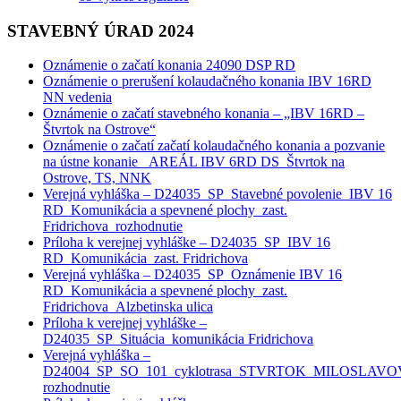
STAVEBNÝ ÚRAD 2024
Oznámenie o začatí konania 24090 DSP RD
Oznámenie o prerušení kolaudačného konania IBV 16RD
NN vedenia
Oznámenie o začatí stavebného konania – „IBV 16RD –
Štvrtok na Ostrove“
Oznámenie o začatí začatí kolaudačného konania a pozvanie
na ústne konanie _AREÁL IBV 6RD DS_Štvrtok na
Ostrove, TS, NNK
Verejná vyhláška – D24035_SP_Stavebné povolenie_IBV 16
RD_Komunikácia a spevnené plochy_zast.
Fridrichova_rozhodnutie
Príloha k verejnej vyhláške – D24035_SP_IBV 16
RD_Komunikácia_zast. Fridrichova
Verejná vyhláška – D24035_SP_Oznámenie IBV 16
RD_Komunikácia a spevnené plochy_zast.
Fridrichova_Alzbetinska ulica
Príloha k verejnej vyhláške –
D24035_SP_Situácia_komunikácia Fridrichova
Verejná vyhláška –
D24004_SP_SO_101_cyklotrasa_STVRTOK_MILOSLAVO
rozhodnutie