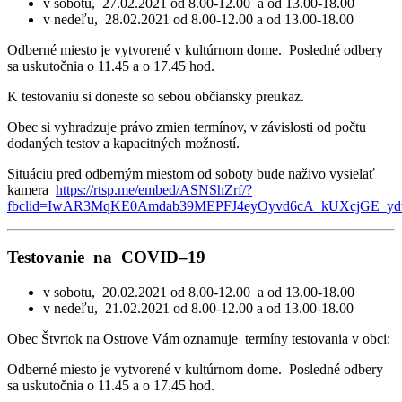
v sobotu, 27.02.2021 od 8.00-12.00 a od 13.00-18.00
v nedeľu, 28.02.2021 od 8.00-12.00 a od 13.00-18.00
Odberné miesto je vytvorené v kultúrnom dome. Posledné odbery
sa uskutočnia o 11.45 a o 17.45 hod.
K testovaniu si doneste so sebou občiansky preukaz.
Obec si vyhradzuje právo zmien termínov, v závislosti od počtu
dodaných testov a kapacitných možností.
Situáciu pred odberným miestom od soboty bude naživo vysielať
kamera
https://rtsp.me/embed/ASNShZrf/?
fbclid=IwAR3MqKE0Amdab39MEPFJ4eyOyvd6cA_kUXcjGE_y
Testovanie na COVID–19
v sobotu, 20.02.2021 od 8.00-12.00 a od 13.00-18.00
v nedeľu, 21.02.2021 od 8.00-12.00 a od 13.00-18.00
Obec Štvrtok na Ostrove Vám oznamuje termíny testovania v obci:
Odberné miesto je vytvorené v kultúrnom dome. Posledné odbery
sa uskutočnia o 11.45 a o 17.45 hod.