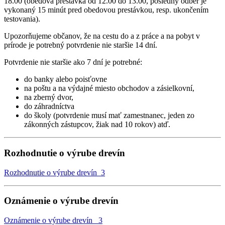
18.00 (obedová prestávka od 12.00 do 13.00, posledný odber je
vykonaný 15 minút pred obedovou prestávkou, resp. ukončením
testovania).
Upozorňujeme občanov, že na cestu do a z práce a na pobyt v
prírode je potrebný potvrdenie nie staršie 14 dní.
Potvrdenie nie staršie ako 7 dní je potrebné:
do banky alebo poisťovne
na poštu a na výdajné miesto obchodov a zásielkovní,
na zberný dvor,
do záhradníctva
do školy (potvrdenie musí mať zamestnanec, jeden zo
zákonných zástupcov, žiak nad 10 rokov) atď.
Rozhodnutie o výrube drevín
Rozhodnutie o výrube drevín_3
Oznámenie o výrube drevín
Oznámenie o výrube drevín _3