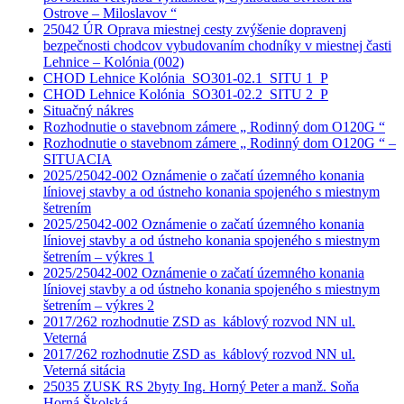
Ostrove – Miloslavov “
25042 ÚR Oprava miestnej cesty zvýšenie dopravenj
bezpečnosti chodcov vybudovaním chodníky v miestnej časti
Lehnice – Kolónia (002)
CHOD Lehnice Kolónia_SO301-02.1_SITU 1_P
CHOD Lehnice Kolónia_SO301-02.2_SITU 2_P
Situačný nákres
Rozhodnutie o stavebnom zámere „ Rodinný dom O120G “
Rozhodnutie o stavebnom zámere „ Rodinný dom O120G “ –
SITUACIA
2025/25042-002 Oznámenie o začatí územného konania
líniovej stavby a od ústneho konania spojeného s miestnym
šetrením
2025/25042-002 Oznámenie o začatí územného konania
líniovej stavby a od ústneho konania spojeného s miestnym
šetrením – výkres 1
2025/25042-002 Oznámenie o začatí územného konania
líniovej stavby a od ústneho konania spojeného s miestnym
šetrením – výkres 2
2017/262 rozhodnutie ZSD as_káblový rozvod NN ul.
Veterná
2017/262 rozhodnutie ZSD as_káblový rozvod NN ul.
Veterná sitácia
25035 ZUSK RS 2byty Ing. Horný Peter a manž. Soňa
Horná Školská