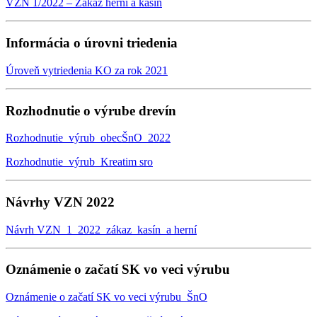
VZN 1/2022 – Zákaz herní a kasín
Informácia o úrovni triedenia
Úroveň vytriedenia KO za rok 2021
Rozhodnutie o výrube drevín
Rozhodnutie_výrub_obecŠnO_2022
Rozhodnutie_výrub_Kreatim sro
Návrhy VZN 2022
Návrh VZN_1_2022_zákaz_kasín_a herní
Oznámenie o začatí SK vo veci výrubu
Oznámenie o začatí SK vo veci výrubu_ŠnO