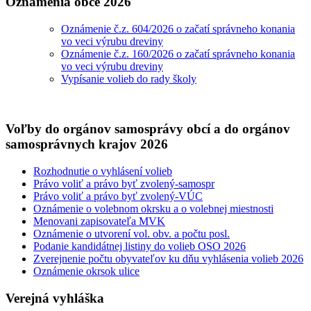
Oznámenia obce 2026
Oznámenie č.z. 604/2026 o začatí správneho konania
vo veci výrubu dreviny
Oznámenie č.z. 160/2026 o začatí správneho konania
vo veci výrubu dreviny
Vypísanie volieb do rady školy
Voľby do orgánov samosprávy obcí a do orgánov
samosprávnych krajov 2026
Rozhodnutie o vyhlásení volieb
Právo voliť a právo byť zvolený-samospr
Právo voliť a právo byť zvolený-VÚC
Oznámenie o volebnom okrsku a o volebnej miestnosti
Menovani zapisovateľa MVK
Oznámenie o utvorení vol. obv. a počtu posl.
Podanie kandidátnej listiny do volieb OSO 2026
Zverejnenie počtu obyvateľov ku dňu vyhlásenia volieb 2026
Oznámenie okrsok ulice
Verejná vyhláška