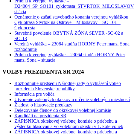
Príloha k verejnej vyhláške –
D24004_SP_SO101_cyklotrasa_STVRTOK_MILOSLAVOV
sitácia
Oznámenie o začatí stavebného konania verejnou vyhláškou
Cyklotrasa Štvrtok na Ostrove – Miloslavov – SO 101 –
Cyklocesta
Stavebné povolenie OBYTNÁ ZÓNA SEVER -SO-02 a
SO-13
Verejná vyhláška – 23064 studňa HORNY Peter manz. Sona
rozhodnutie
Príloha k verejnej vyhláške – 23064 studňa HORNY Peter
manz. Sona – situácia
VOĽBY PREZIDENTA SR 2024
Rozhodnutie predsedu Národnej rady o vyhlásení volieb
prezidenta Slovenskej republiky
Informácia pre voliča
Utvorenie volebných okrskov a určenie volebných miestností
Žiadosť o hlasovacie preukazy
Delegovanie členov do okrskovej volebnej komisie
Kandidáti na prezidenta SR
ZÁPISNICA okrskovej volebnej komisie o priebehu a
výsledku hlasovania vo volebnom okrsku v 1. kole volieb
ZÁPISNICA okrskovej volebnej komisie o priebehu a