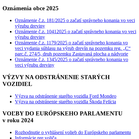
Oznámenia obce 2025
Oznámenie č.z. 181/2025 o začatí správneho konania vo veci
výrubu dreviny
Oznámenie č.z. 10412025 o začatí správneho konania vo veci
výrubu dreviny
Oznámenie č.z. 1179/2025 o začatí správneho konania vo
veci vydania súhlasu na výrub drevín na pozemku reg. „C“
parc.č. 274/5, druh pozemku Zastavaná plocha a nádvorie
Oznámenie č.z. 1345/2025 o začatí správneho konania vo
veci výrubu dreviny
VÝZVY NA ODSTRÁNENIE STARÝCH
VOZIDIEL
Výzva na odstránenie starého vozidla Ford Mondeo
Výzva na odstránenie starého vozidla Škoda Felícia
VOĽBY DO EURÓPSKEHO PARLAMENTU
v roku 2024
Rozhodnutie o vyhlásení volieb do Európskeho parlamentu
Informácie pre voliča