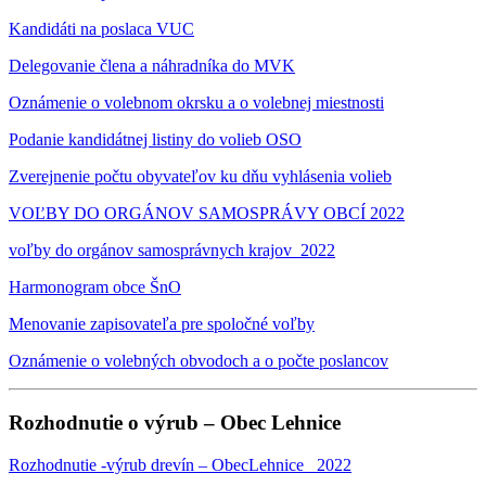
Kandidáti na poslaca VUC
Delegovanie člena a náhradníka do MVK
Oznámenie o volebnom okrsku a o volebnej miestnosti
Podanie kandidátnej listiny do volieb OSO
Zverejnenie počtu obyvateľov ku dňu vyhlásenia volieb
VOĽBY DO ORGÁNOV SAMOSPRÁVY OBCÍ 2022
voľby do orgánov samosprávnych krajov_2022
Harmonogram obce ŠnO
Menovanie zapisovateľa pre spoločné voľby
Oznámenie o volebných obvodoch a o počte poslancov
Rozhodnutie o výrub – Obec Lehnice
Rozhodnutie -výrub drevín – ObecLehnice _2022