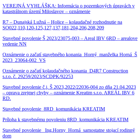
VEREJNÁ VYHLÁŠKA: Informácia o pozemkových úpravách v
katastrálnom území Miloslavov – oznámenie
R7 – Dunajská Lužná – Holice – kolaudačné rozhodnutie na
SO022,110,120-125,127,137,181,204,206,208,209
Stavebné povolenie Š 2023/23075-003 – Areal IBV 6RD – arealove
vedenie NN
Oznámenie o začatí stavebného konania_Horný_manželka Horná_Š
2023_23064-002_VS
Oznámenie o začatí kolaudačného konania_D4R7 Construction
s.r.o. č. 29259/2023/SCDPK/92253
Stavebné povolenie č.j. Š 2023,2022/22036-004 zo dňa 21.04.2023
– oprava zrejmej chyby – oznámenie Kreatim s.r.o. AREÁL IBV 6
RD.
Stavebné povolenie_8RD_komunikácia KREATIM
Príloha k stavebnému povoleniu 8RD_komunikácia KREATIM
Stavebné povolenie _Ing.Horny_Horná_samostatne stojací rodinný
dom