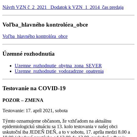
Návrh VZN č_2_2021 _Dodatok k VZN_1_2014_čas predaja
Voľba_hlavného kontrolóra_obce
Voľba_hlavného kontrolóra_obce
Územné rozhodnutia
Uzemne_rozhodnutie_obytna_zona_SEVER
Uzemne_rozhodnutie_vodozadrzne_opatrenia
Testovanie na COVID-19
POZOR – ZMENA
Testovanie: 17. apríl 2021, sobota
Týmto oznamujeme občanom, že vzhľadom na aktuálnu
epidemiologickú situáciu sa 13. kolo testovania v našej obci
uskutoční iba JEDEŇ DEŇ, a to v sobotu, 17. apríla medzi 8.00 a