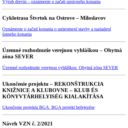
Výrub drevín – oznámenie o začatí správneho konania
Cyklotrasa Štvrtok na Ostrove – Miloslavov
Oznámenie o začatí konania o umiestnení stavby a nariadení
ústneho konania
Územné rozhodnutie verejnou vyhláškou – Obytná
zóna SEVER
Územné rozhodnutie verejnou vyhláškou_Obytná zóna SEVER
Ukončenie projektu – REKONŠTRUKCIA
KNIŽNICE A KLUBOVNE – KLUB ÉS
KÖNYVTÁRHELYISÉG KIALAKÍTÁSA
Ukončenie projektu BGA_BGA projekt befejezése
Návrh VZN č. 2/2021