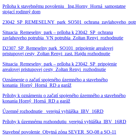
Príloha k stavebnému povoleniu _Ing.Horny_Horná_samostatne
stojací rodinný dom
23042_SP_REMESELNY_park_SO501_ochrana_zavlahoveho_potrub
Situacia_Remeselny_park – príloha k 23042_SP_ochrana
zavlahoveho potrubia_VN potrubia_Zoltan Renyi_rozhodnutie
D2307_SP_Remeselny park_SO101_pripojenie arealovej
pristupovej cesty_Zoltan Renyi_zast. Hajdu rozhodnutie
Situacia_Remeselny_park – príloha k 23042_SP_pripojenie
arealovej pristupovej cesty_Zoltan Renyi_rozhodnutie
Oznámenie o začatí spojeného územného a stavebného
konania_Horný_Horná_RD a garáž
Prílohy k oznámeniu o začatí spojeného územného a stavebného
konania Horný_Horná_RD a garáž
Územné rozhodnutie _verejná vyhláška_IBV_16RD
Prílohy k územnému rozhondutiu_verejná vyhláška_IBV_16RD
Stavebné povolenie_Obytná zóna SEVER_SO-08 a SO-11