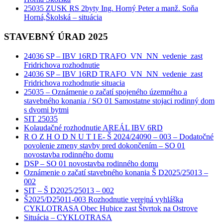
25035 ZUSK RS 2byty Ing. Horný Peter a manž. Soňa
Horná,Školská – situácia
STAVEBNÝ ÚRAD 2025
24036 SP – IBV 16RD TRAFO_VN_NN_vedenie_zast
Fridrichova rozhodnutie
24036 SP – IBV 16RD TRAFO_VN_NN_vedenie_zast
Fridrichova rozhodnutie situacia
25035 – Oznámenie o začatí spojeného územného a
stavebného konania / SO 01 Samostatne stojaci rodinný dom
s dvomi bytmi
SIT 25035
Kolaudačné rozhodnutie AREÁL IBV 6RD
R O Z H O D N U T I E- Š 2024/24090 – 003 – Dodatočné
povolenie zmeny stavby pred dokončením – SO 01
novostavba rodinného domu
DSP – SO 01 novostavba rodinného domu
Oznámenie o začatí stavebného konania Š D2025/25013 –
002
SIT – Š D2025/25013 – 002
Š2025/D25011-003 Rozhodnutie verejná vyhláška
CYKLOTRASA Obec Hubice zast Štvrtok na Ostrove
Situácia – CYKLOTRASA