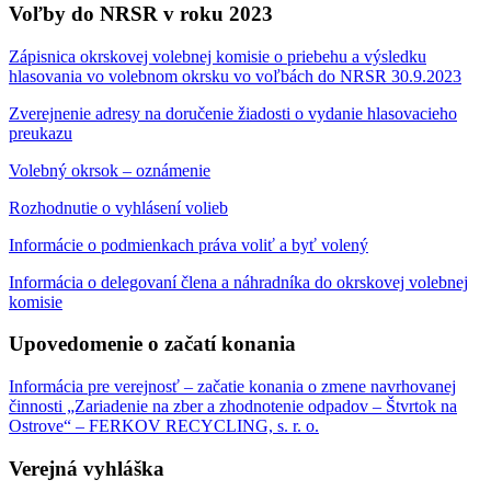
Voľby do NRSR v roku 2023
Zápisnica okrskovej volebnej komisie o priebehu a výsledku
hlasovania vo volebnom okrsku vo voľbách do NRSR 30.9.2023
Zverejnenie adresy na doručenie žiadosti o vydanie hlasovacieho
preukazu
Volebný okrsok – oznámenie
Rozhodnutie o vyhlásení volieb
Informácie o podmienkach práva voliť a byť volený
Informácia o delegovaní člena a náhradníka do okrskovej volebnej
komisie
Upovedomenie o začatí konania
Informácia pre verejnosť – začatie konania o zmene navrhovanej
činnosti „Zariadenie na zber a zhodnotenie odpadov – Štvrtok na
Ostrove“ – FERKOV RECYCLING, s. r. o.
Verejná vyhláška