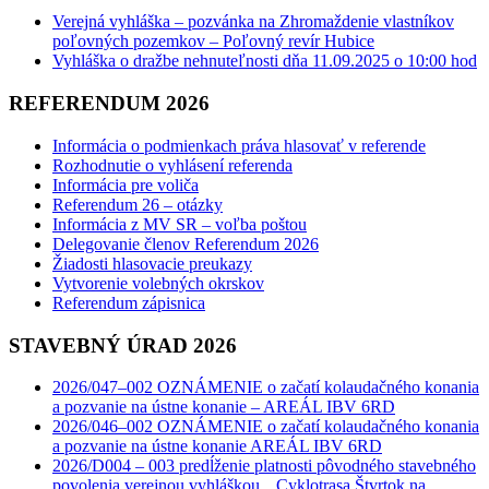
Verejná vyhláška – pozvánka na Zhromaždenie vlastníkov
poľovných pozemkov – Poľovný revír Hubice
Vyhláška o dražbe nehnuteľnosti dňa 11.09.2025 o 10:00 hod
REFERENDUM 2026
Informácia o podmienkach práva hlasovať v referende
Rozhodnutie o vyhlásení referenda
Informácia pre voliča
Referendum 26 – otázky
Informácia z MV SR – voľba poštou
Delegovanie členov Referendum 2026
Žiadosti hlasovacie preukazy
Vytvorenie volebných okrskov
Referendum zápisnica
STAVEBNÝ ÚRAD 2026
2026/047–002 OZNÁMENIE o začatí kolaudačného konania
a pozvanie na ústne konanie – AREÁL IBV 6RD
2026/046–002 OZNÁMENIE o začatí kolaudačného konania
a pozvanie na ústne konanie AREÁL IBV 6RD
2026/D004 – 003 predĺženie platnosti pôvodného stavebného
povolenia verejnou vyhláškou „ Cyklotrasa Štvrtok na