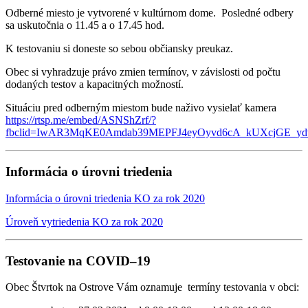
Odberné miesto je vytvorené v kultúrnom dome. Posledné odbery
sa uskutočnia o 11.45 a o 17.45 hod.
K testovaniu si doneste so sebou občiansky preukaz.
Obec si vyhradzuje právo zmien termínov, v závislosti od počtu
dodaných testov a kapacitných možností.
Situáciu pred odberným miestom bude naživo vysielať kamera
https://rtsp.me/embed/ASNShZrf/?
fbclid=IwAR3MqKE0Amdab39MEPFJ4eyOyvd6cA_kUXcjGE_y
Informácia o úrovni triedenia
Informácia o úrovni triedenia KO za rok 2020
Úroveň vytriedenia KO za rok 2020
Testovanie na COVID–19
Obec Štvrtok na Ostrove Vám oznamuje termíny testovania v obci: