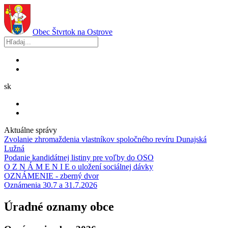
Obec
Štvrtok na Ostrove
sk
Aktuálne správy
Zvolanie zhromaždenia vlastníkov spoločného revíru Dunajská
Lužná
Podanie kandidátnej listiny pre voľby do OSO
O Z N Á M E N I E o uložení sociálnej dávky
OZNÁMENIE - zberný dvor
Oznámenia 30.7 a 31.7.2026
Úradné oznamy obce