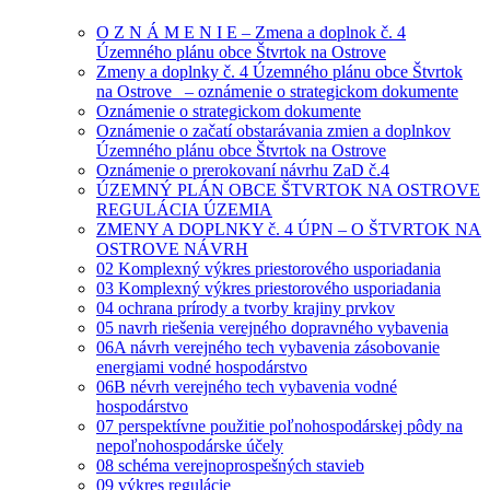
O Z N Á M E N I E – Zmena a doplnok č. 4
Územného plánu obce Štvrtok na Ostrove
Zmeny a doplnky č. 4 Územného plánu obce Štvrtok
na Ostrove_ – oznámenie o strategickom dokumente
Oznámenie o strategickom dokumente
Oznámenie o začatí obstarávania zmien a doplnkov
Územného plánu obce Štvrtok na Ostrove
Oznámenie o prerokovaní návrhu ZaD č.4
ÚZEMNÝ PLÁN OBCE ŠTVRTOK NA OSTROVE
REGULÁCIA ÚZEMIA
ZMENY A DOPLNKY č. 4 ÚPN – O ŠTVRTOK NA
OSTROVE NÁVRH
02 Komplexný výkres priestorového usporiadania
03 Komplexný výkres priestorového usporiadania
04 ochrana prírody a tvorby krajiny prvkov
05 navrh riešenia verejného dopravného vybavenia
06A návrh verejného tech vybavenia zásobovanie
energiami vodné hospodárstvo
06B névrh verejného tech vybavenia vodné
hospodárstvo
07 perspektívne použitie poľnohospodárskej pôdy na
nepoľnohospodárske účely
08 schéma verejnoprospešných stavieb
09 výkres regulácie