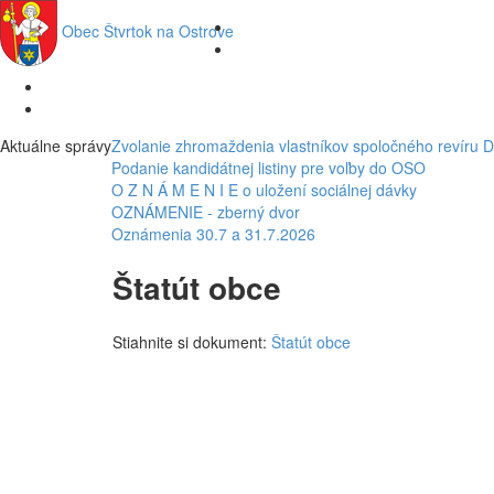
Obec
Štvrtok na Ostrove
Aktuálne správy
Zvolanie zhromaždenia vlastníkov spoločného revíru 
Podanie kandidátnej listiny pre voľby do OSO
O Z N Á M E N I E o uložení sociálnej dávky
OZNÁMENIE - zberný dvor
Oznámenia 30.7 a 31.7.2026
Štatút obce
Stiahnite si dokument:
Štatút obce