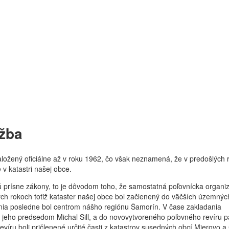
užba
aložený oficiálne až v roku 1962, čo však neznamená, že v predošlých 
e v katastri našej obce.
ú prísne zákony, to je dôvodom toho, že samostatná poľovnícka organi
ých rokoch totiž kataster našej obce bol začlenený do väčších územnýc
nia posledne bol centrom nášho regiónu Šamorín. V čase zakladania
jeho predsedom Michal Sill, a do novovytvoreného poľovného revíru pa
evíru boli pričlenené určité časti z katastrov susedných obcí Mierovo a