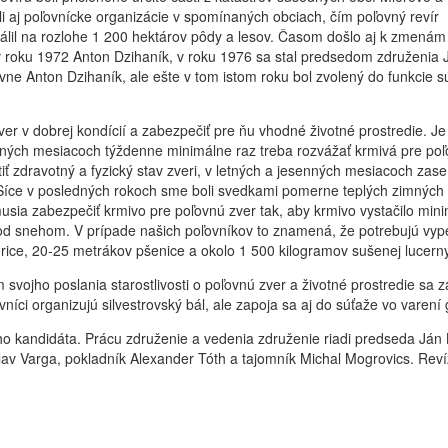
i aj poľovnícke organizácie v spomínaných obciach, čím poľovný revír
álil na rozlohe 1 200 hektárov pôdy a lesov. Časom došlo aj k zmenám
v roku 1972 Anton Dzihaník, v roku 1976 sa stal predsedom združenia 
tovne Anton Dzihaník, ale ešte v tom istom roku bol zvolený do funkcie 
er v dobrej kondícií a zabezpečiť pre ňu vhodné životné prostredie. Je
imných mesiacoch týždenne minimálne raz treba rozvážať krmivá pre po
stiť zdravotný a fyzický stav zveri, v letných a jesenných mesiacoch zase
 Síce v posledných rokoch sme boli svedkami pomerne teplých zimných
usia zabezpečiť krmivo pre poľovnú zver tak, aby krmivo vystačilo min
pod snehom. V prípade našich poľovníkov to znamená, že potrebujú vyp
rice, 20-25 metrákov pšenice a okolo 1 500 kilogramov sušenej lucerny
vojho poslania starostlivosti o poľovnú zver a životné prostredie sa z
vníci organizujú silvestrovský bál, ale zapoja sa aj do súťaže vo varení 
o kandidáta. Prácu združenie a vedenia združenie riadi predseda Ján 
slav Varga, pokladník Alexander Tóth a tajomník Michal Mogrovics. Rev