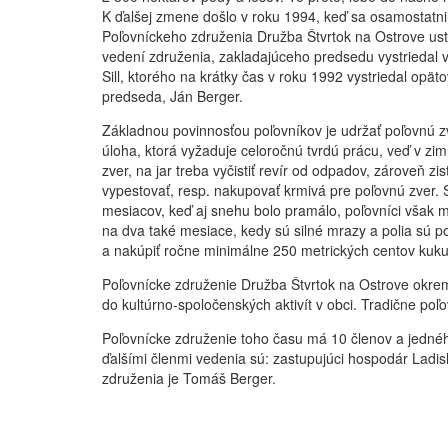
K ďalšej zmene došlo v roku 1994, keď sa osamostatnil
Poľovníckeho združenia Družba Štvrtok na Ostrove ust
vedení združenia, zakladajúceho predsedu vystriedal 
Sill, ktorého na krátky čas v roku 1992 vystriedal opä
predseda, Ján Berger.
Základnou povinnosťou poľovníkov je udržať poľovnú zv
úloha, ktorá vyžaduje celoročnú tvrdú prácu, veď v z
zver, na jar treba vyčistiť revír od odpadov, zároveň zi
vypestovať, resp. nakupovať krmivá pre poľovnú zver.
mesiacov, keď aj snehu bolo pramálo, poľovníci však m
na dva také mesiace, kedy sú silné mrazy a polia sú 
a nakúpiť ročne minimálne 250 metrických centov kuku
Poľovnícke združenie Družba Štvrtok na Ostrove okrem s
do kultúrno-spoločenských aktivít v obci. Tradične poľo
Poľovnícke združenie toho času má 10 členov a jednéh
ďalšími členmi vedenia sú: zastupujúci hospodár Ladi
združenia je Tomáš Berger.