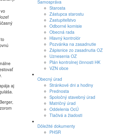
Samospráva
Starosta
 vo
Zástupca starostu
Jozef
Zastupiteľstvo
súčasný
Odborné komisie
Obecná rada
Hlavný kontrolór
 to
Pozvánka na zasadnutie
ľovnú
Zápisnice zo zasadnutia OZ
Uznesenia OZ
Plán kontrolnej činnosti HK
imálne
VZN obce
estovať
.
Obecný úrad
Stránkové dni a hodiny
apája aj
Prednosta
guláša.
Spoločný stavebný úrad
Berger,
Matričný úrad
ízorom
Oddelenia OcÚ
Tlačivá a žiadosti
Dôležité dokumenty
PHSR