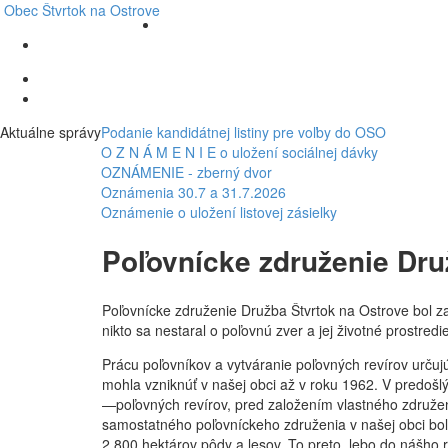
Obec
Štvrtok na Ostrove
Aktuálne správy
Podanie kandidátnej listiny pre voľby do OSO
O Z N Á M E N I E o uložení sociálnej dávky
OZNÁMENIE - zberný dvor
Oznámenia 30.7 a 31.7.2026
Oznámenie o uložení listovej zásielky
Poľovnícke združenie Dr
Poľovnícke združenie Družba Štvrtok na Ostrove bol z
nikto sa nestaral o poľovnú zver a jej životné prostredi
Prácu poľovníkov a vytváranie poľovných revírov určuj
mohla vzniknúť v našej obci až v roku 1962. V predošl
—poľovných revírov, pred založením vlastného združe
samostatného poľovníckeho združenia v našej obci bol 
2 800 hektárov pôdy a lesov. To preto, lebo do nášho r