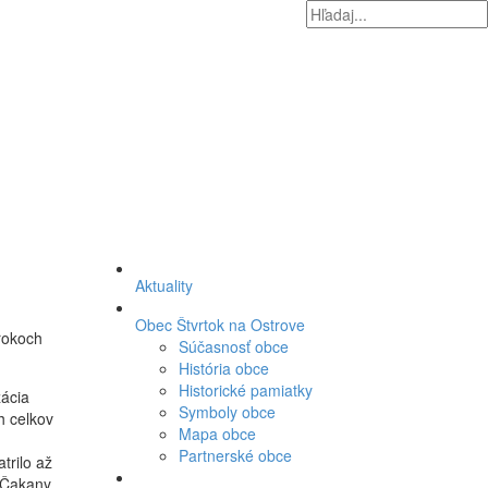
Aktuality
Obec Štvrtok na Ostrove
rokoch
Súčasnosť obce
História obce
Historické pamiatky
zácia
Symboly obce
h celkov
Mapa obce
Partnerské obce
trilo až
 Čakany.