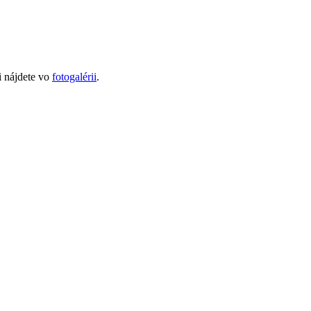
i nájdete vo
fotogalérii
.