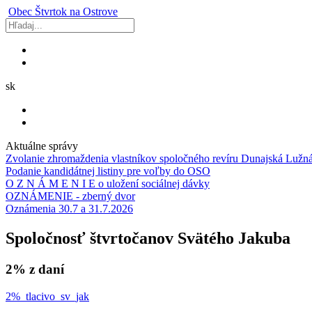
Obec
Štvrtok na Ostrove
sk
Aktuálne správy
Zvolanie zhromaždenia vlastníkov spoločného revíru Dunajská Lužn
Podanie kandidátnej listiny pre voľby do OSO
O Z N Á M E N I E o uložení sociálnej dávky
OZNÁMENIE - zberný dvor
Oznámenia 30.7 a 31.7.2026
Spoločnosť štvrtočanov Svätého Jakuba
2% z daní
2%_tlacivo_sv_jak