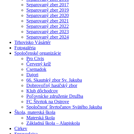
Separovaný zber 2017
Separovaný zber 2019
Separovaný zber 2020
Separovaný zber 2021
Separovaný zber 2022
Separovaný zber 2023
Separovaný zber 2024
Trhovisko Vásártér
Fotogaléria
Spoločenské organizácie
Pro Civis
Červený kríž
Csemadok
Dajori
66. Skautský zbor Sv. Jakuba
Dobrovoľný hasičský zbor
Klub dôchodcov
Poľovnícke združenie Družba
FC Štvrtok na Ostrove
Spoločnosť štvrtočanov Svätého Jakuba
Škola, materská škola
Materská škola
Základná škola – Alapiskola
Cirkev
Spravodajca