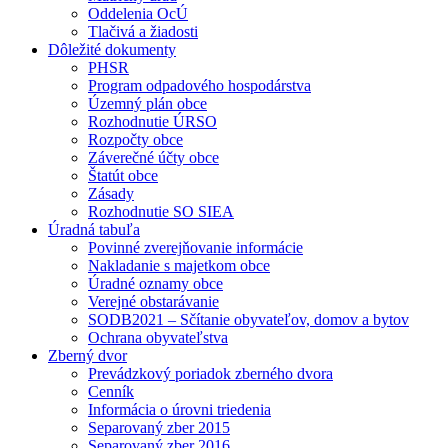
Oddelenia OcÚ
Tlačivá a žiadosti
Dôležité dokumenty
PHSR
Program odpadového hospodárstva
Územný plán obce
Rozhodnutie ÚRSO
Rozpočty obce
Záverečné účty obce
Štatút obce
Zásady
Rozhodnutie SO SIEA
Úradná tabuľa
Povinné zverejňovanie informácie
Nakladanie s majetkom obce
Úradné oznamy obce
Verejné obstarávanie
SODB2021 – Sčítanie obyvateľov, domov a bytov
Ochrana obyvateľstva
Zberný dvor
Prevádzkový poriadok zberného dvora
Cenník
Informácia o úrovni triedenia
Separovaný zber 2015
Separovaný zber 2016