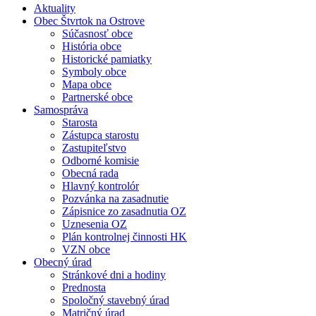
Aktuality
Obec Štvrtok na Ostrove
Súčasnosť obce
História obce
Historické pamiatky
Symboly obce
Mapa obce
Partnerské obce
Samospráva
Starosta
Zástupca starostu
Zastupiteľstvo
Odborné komisie
Obecná rada
Hlavný kontrolór
Pozvánka na zasadnutie
Zápisnice zo zasadnutia OZ
Uznesenia OZ
Plán kontrolnej činnosti HK
VZN obce
Obecný úrad
Stránkové dni a hodiny
Prednosta
Spoločný stavebný úrad
Matričný úrad