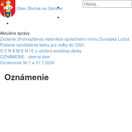
Obec
Štvrtok na Ostrove
Aktuálne správy
Zvolanie zhromaždenia vlastníkov spoločného revíru Dunajská Lužná
Podanie kandidátnej listiny pre voľby do OSO
O Z N Á M E N I E o uložení sociálnej dávky
OZNÁMENIE - zberný dvor
Oznámenia 30.7 a 31.7.2026
Oznámenie