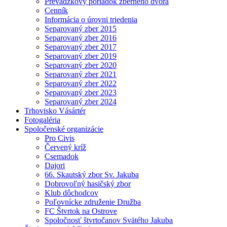
Prevádzkový poriadok zberného dvora
Cenník
Informácia o úrovni triedenia
Separovaný zber 2015
Separovaný zber 2016
Separovaný zber 2017
Separovaný zber 2019
Separovaný zber 2020
Separovaný zber 2021
Separovaný zber 2022
Separovaný zber 2023
Separovaný zber 2024
Trhovisko Vásártér
Fotogaléria
Spoločenské organizácie
Pro Civis
Červený kríž
Csemadok
Dajori
66. Skautský zbor Sv. Jakuba
Dobrovoľný hasičský zbor
Klub dôchodcov
Poľovnícke združenie Družba
FC Štvrtok na Ostrove
Spoločnosť štvrtočanov Svätého Jakuba