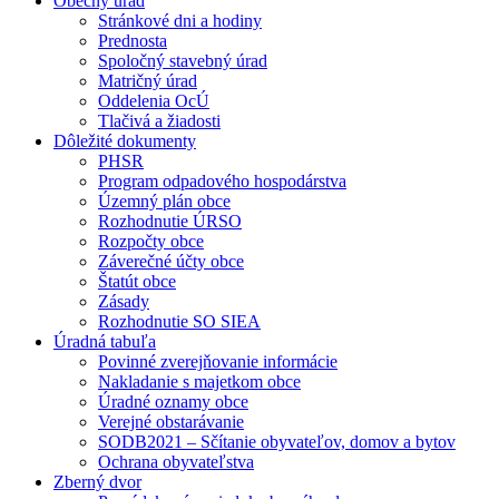
Obecný úrad
Stránkové dni a hodiny
Prednosta
Spoločný stavebný úrad
Matričný úrad
Oddelenia OcÚ
Tlačivá a žiadosti
Dôležité dokumenty
PHSR
Program odpadového hospodárstva
Územný plán obce
Rozhodnutie ÚRSO
Rozpočty obce
Záverečné účty obce
Štatút obce
Zásady
Rozhodnutie SO SIEA
Úradná tabuľa
Povinné zverejňovanie informácie
Nakladanie s majetkom obce
Úradné oznamy obce
Verejné obstarávanie
SODB2021 – Sčítanie obyvateľov, domov a bytov
Ochrana obyvateľstva
Zberný dvor