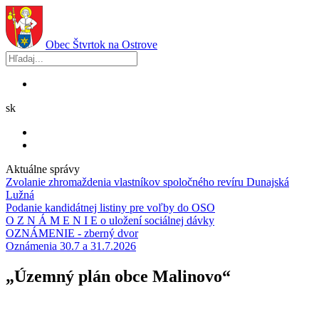
Obec
Štvrtok na Ostrove
sk
Aktuálne správy
Zvolanie zhromaždenia vlastníkov spoločného revíru Dunajská
Lužná
Podanie kandidátnej listiny pre voľby do OSO
O Z N Á M E N I E o uložení sociálnej dávky
OZNÁMENIE - zberný dvor
Oznámenia 30.7 a 31.7.2026
„Územný plán obce Malinovo“