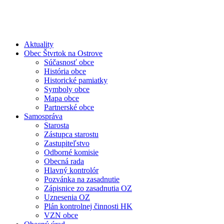
Aktuality
Obec Štvrtok na Ostrove
Súčasnosť obce
História obce
Historické pamiatky
Symboly obce
Mapa obce
Partnerské obce
Samospráva
Starosta
Zástupca starostu
Zastupiteľstvo
Odborné komisie
Obecná rada
Hlavný kontrolór
Pozvánka na zasadnutie
Zápisnice zo zasadnutia OZ
Uznesenia OZ
Plán kontrolnej činnosti HK
VZN obce