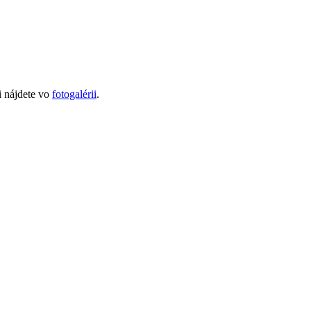
i nájdete vo
fotogalérii
.