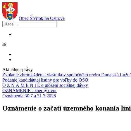
Obec
Štvrtok na Ostrove
sk
Aktuálne správy
Zvolanie zhromaždenia vlastníkov spoločného revíru Dunajská Lužn
Podanie kandidátnej listiny pre voľby do OSO
O Z N Á M E N I E o uložení sociálnej dávky
OZNÁMENIE - zberný dvor
Oznámenia 30.7 a 31.7.2026
Oznámenie o začatí územného konania líni