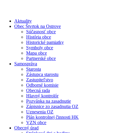
Aktuality
Obec Štvrtok na Ostrove
Súčasnosť obce
História obce
Historické pamiatky
Symboly obce
Mapa obce
Partnerské obce
Samospráva
Starosta
Zástupca starostu
Zastupiteľstvo
Odborné komisie
Obecná rada
Hlavný kontrolór
Pozvánka na zasadnutie
Zápisnice zo zasadnutia OZ
Uznesenia OZ
Plán kontrolnej činnosti HK
VZN obce
Obecný úrad