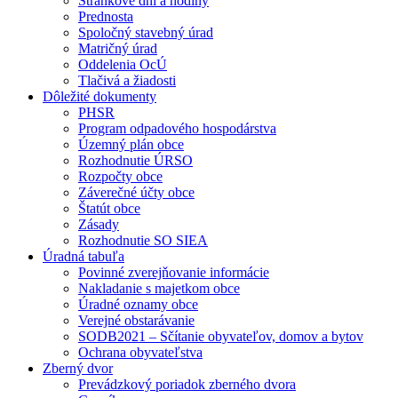
Stránkové dni a hodiny
Prednosta
Spoločný stavebný úrad
Matričný úrad
Oddelenia OcÚ
Tlačivá a žiadosti
Dôležité dokumenty
PHSR
Program odpadového hospodárstva
Územný plán obce
Rozhodnutie ÚRSO
Rozpočty obce
Záverečné účty obce
Štatút obce
Zásady
Rozhodnutie SO SIEA
Úradná tabuľa
Povinné zverejňovanie informácie
Nakladanie s majetkom obce
Úradné oznamy obce
Verejné obstarávanie
SODB2021 – Sčítanie obyvateľov, domov a bytov
Ochrana obyvateľstva
Zberný dvor
Prevádzkový poriadok zberného dvora