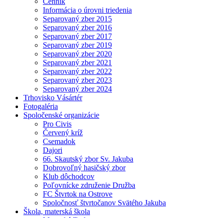
Cenník
Informácia o úrovni triedenia
Separovaný zber 2015
Separovaný zber 2016
Separovaný zber 2017
Separovaný zber 2019
Separovaný zber 2020
Separovaný zber 2021
Separovaný zber 2022
Separovaný zber 2023
Separovaný zber 2024
Trhovisko Vásártér
Fotogaléria
Spoločenské organizácie
Pro Civis
Červený kríž
Csemadok
Dajori
66. Skautský zbor Sv. Jakuba
Dobrovoľný hasičský zbor
Klub dôchodcov
Poľovnícke združenie Družba
FC Štvrtok na Ostrove
Spoločnosť štvrtočanov Svätého Jakuba
Škola, materská škola