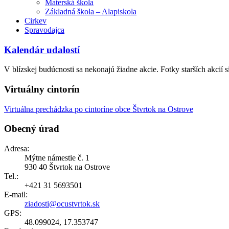
Materská škola
Základná škola – Alapiskola
Cirkev
Spravodajca
Kalendár udalostí
V blízskej budúcnosti sa nekonajú žiadne akcie. Fotky starších akcií s
Virtuálny cintorín
Virtuálna prechádzka po cintoríne obce Štvrtok na Ostrove
Obecný úrad
Adresa:
Mýtne námestie č. 1
930 40 Štvrtok na Ostrove
Tel.:
+421 31 5693501
E-mail:
ziadosti@ocustvrtok.sk
GPS:
48.099024, 17.353747