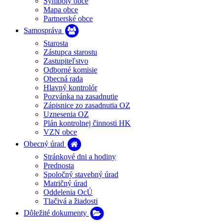
Symboly obce
Mapa obce
Partnerské obce
Samospráva
Starosta
Zástupca starostu
Zastupiteľstvo
Odborné komisie
Obecná rada
Hlavný kontrolór
Pozvánka na zasadnutie
Zápisnice zo zasadnutia OZ
Uznesenia OZ
Plán kontrolnej činnosti HK
VZN obce
Obecný úrad
Stránkové dni a hodiny
Prednosta
Spoločný stavebný úrad
Matričný úrad
Oddelenia OcÚ
Tlačivá a žiadosti
Dôležité dokumenty