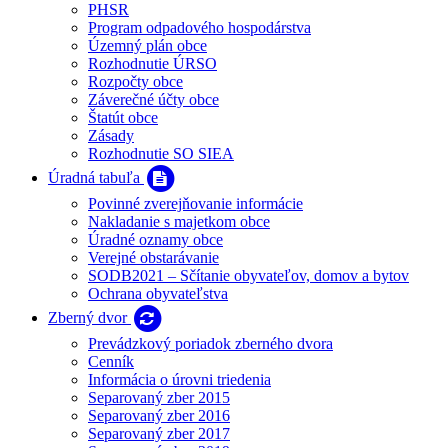
PHSR
Program odpadového hospodárstva
Územný plán obce
Rozhodnutie ÚRSO
Rozpočty obce
Záverečné účty obce
Štatút obce
Zásady
Rozhodnutie SO SIEA
Úradná tabuľa
Povinné zverejňovanie informácie
Nakladanie s majetkom obce
Úradné oznamy obce
Verejné obstarávanie
SODB2021 – Sčítanie obyvateľov, domov a bytov
Ochrana obyvateľstva
Zberný dvor
Prevádzkový poriadok zberného dvora
Cenník
Informácia o úrovni triedenia
Separovaný zber 2015
Separovaný zber 2016
Separovaný zber 2017