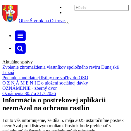
Obec
Štvrtok na Ostrove
sk
Aktuálne správy
Zvolanie zhromaždenia vlastníkov spoločného revíru Dunajská
Lužná
Podanie kandidátnej listiny pre voľby do OSO
O Z N Á M E N I E o uložení sociálnej dávky
OZNÁMENIE - zberný dvor
Oznámenia 30.7 a 31.7.2026
Informácia o postrekovej aplikácii
neemAzal na ochranu rastlín
Touto vás informujeme, že dňa 5. mája 2025 uskutočníme postrek
neemAzal proti listovým moliam. Postrek bude prebiehať v
nasledovných časoch a na nasledovných miestach: