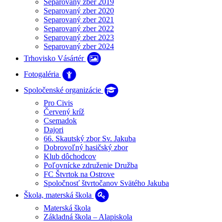
Separovaný zber 2019
Separovaný zber 2020
Separovaný zber 2021
Separovaný zber 2022
Separovaný zber 2023
Separovaný zber 2024
Trhovisko Vásártér
Fotogaléria
Spoločenské organizácie
Pro Civis
Červený kríž
Csemadok
Dajori
66. Skautský zbor Sv. Jakuba
Dobrovoľný hasičský zbor
Klub dôchodcov
Poľovnícke združenie Družba
FC Štvrtok na Ostrove
Spoločnosť štvrtočanov Svätého Jakuba
Škola, materská škola
Materská škola
Základná škola – Alapiskola