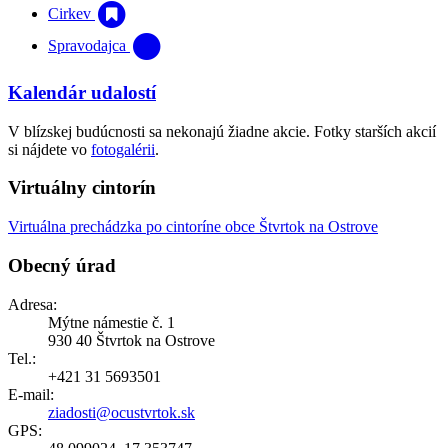
Cirkev
Spravodajca
Kalendár udalostí
V blízskej budúcnosti sa nekonajú žiadne akcie. Fotky starších akcií
si nájdete vo
fotogalérii
.
Virtuálny cintorín
Virtuálna prechádzka po cintoríne obce Štvrtok na Ostrove
Obecný úrad
Adresa:
Mýtne námestie č. 1
930 40 Štvrtok na Ostrove
Tel.:
+421 31 5693501
E-mail:
ziadosti@ocustvrtok.sk
GPS: