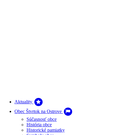
Aktuality
Obec Štvrtok na Ostrove
Súčasnosť obce
História obce
Historické pamiatky