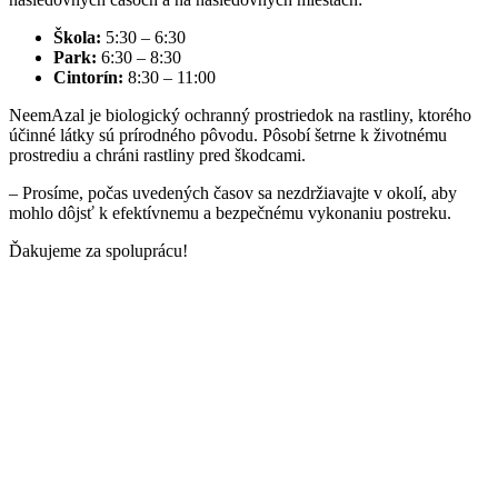
Škola:
5:30 – 6:30
Park:
6:30 – 8:30
Cintorín:
8:30 – 11:00
NeemAzal je biologický ochranný prostriedok na rastliny, ktorého
účinné látky sú prírodného pôvodu. Pôsobí šetrne k životnému
prostrediu a chráni rastliny pred škodcami.
– Prosíme, počas uvedených časov sa nezdržiavajte v okolí, aby
mohlo dôjsť k efektívnemu a bezpečnému vykonaniu postreku.
Ďakujeme za spoluprácu!