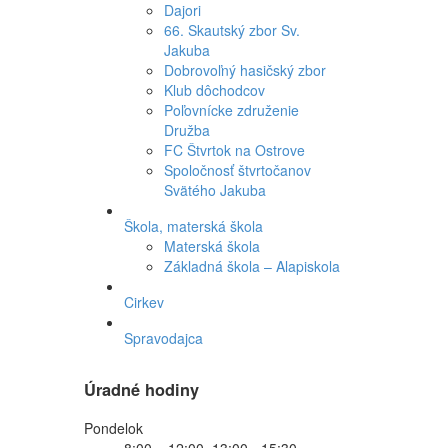
Dajori
66. Skautský zbor Sv.
Jakuba
Dobrovoľný hasičský zbor
Klub dôchodcov
Poľovnícke združenie
Družba
FC Štvrtok na Ostrove
Spoločnosť štvrtočanov
Svätého Jakuba
Škola, materská škola
Materská škola
Základná škola – Alapiskola
Cirkev
Spravodajca
Úradné hodiny
Pondelok
8:00 – 12:00, 13:00 - 15:30