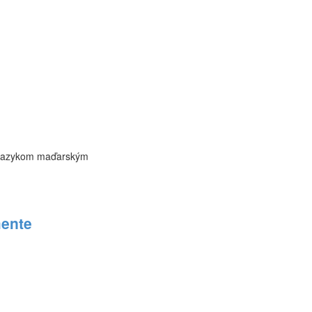
č. jazykom maďarským
ente