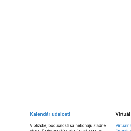
Kalendár udalostí
Virtuál
V blízskej budúcnosti sa nekonajú žiadne
Virtuáln
akcie. Fotky starších akcií si nájdete vo
Štvrtok 