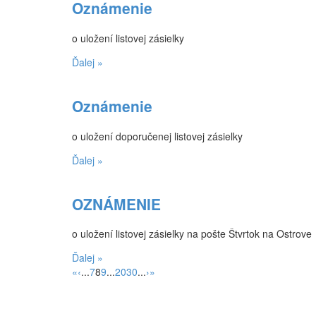
Oznámenie
o uložení listovej zásielky
Ďalej »
Oznámenie
o uložení doporučenej listovej zásielky
Ďalej »
OZNÁMENIE
o uložení listovej zásielky na pošte Štvrtok na Ostrove
Ďalej »
«
‹
...
7
8
9
...
20
30
...
›
»