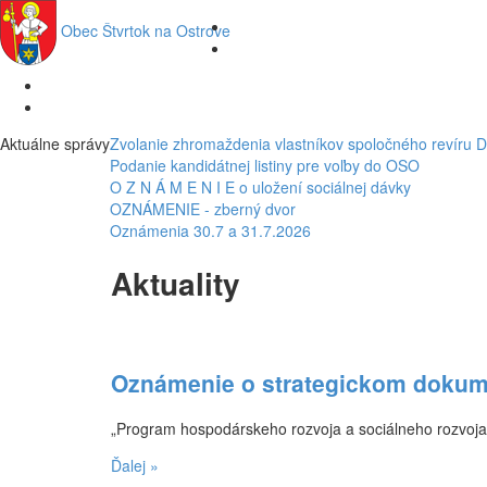
Obec
Štvrtok na Ostrove
Aktuálne správy
Zvolanie zhromaždenia vlastníkov spoločného revíru 
Podanie kandidátnej listiny pre voľby do OSO
O Z N Á M E N I E o uložení sociálnej dávky
OZNÁMENIE - zberný dvor
Oznámenia 30.7 a 31.7.2026
Aktuality
Oznámenie o strategickom dokum
„Program hospodárskeho rozvoja a sociálneho rozvoja
Ďalej »