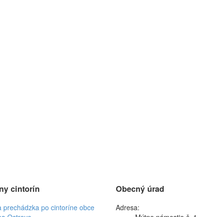
ny cintorín
Obecný úrad
a prechádzka po cintoríne obce
Adresa:
na Ostrove
Mýtne námestie č. 1