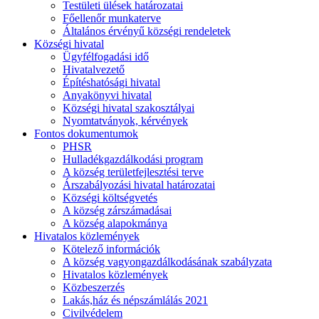
Testületi ülések határozatai
Főellenőr munkaterve
Általános érvényű községi rendeletek
Községi hivatal
Ügyfélfogadási idő
Hivatalvezető
Építéshatósági hivatal
Anyakönyvi hivatal
Községi hivatal szakosztályai
Nyomtatványok, kérvények
Fontos dokumentumok
PHSR
Hulladékgazdálkodási program
A község területfejlesztési terve
Árszabályozási hivatal határozatai
Községi költségvetés
A község zárszámadásai
A község alapokmánya
Hivatalos közlemények
Kötelező információk
A község vagyongazdálkodásának szabályzata
Hivatalos közlemények
Közbeszerzés
Lakás,ház és népszámlálás 2021
Civilvédelem