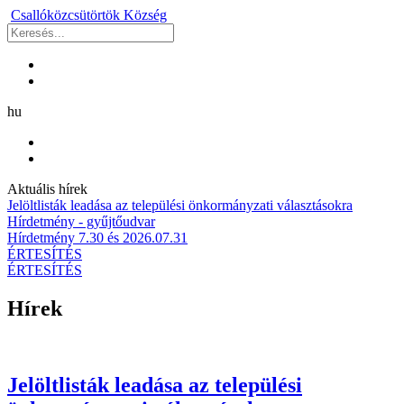
Csallóközcsütörtök
Község
hu
Aktuális hírek
Jelöltlisták leadása az települési önkormányzati választásokra
Hírdetmény - gyűjtőudvar
Hírdetmény 7.30 és 2026.07.31
ÉRTESÍTÉS
ÉRTESÍTÉS
Hírek
Jelöltlisták leadása az települési