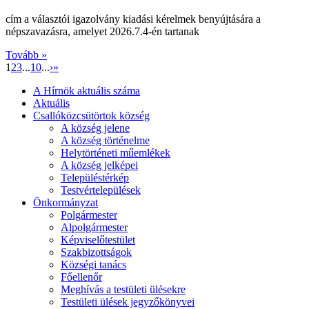
cím a választói igazolvány kiadási kérelmek benyújtására a
népszavazásra, amelyet 2026.7.4-én tartanak
Tovább »
1
2
3
...
10
...
›
»
A Hírnök aktuális száma
Aktuális
Csallóközcsütörtok község
A község jelene
A község történelme
Helytörténeti műemlékek
A község jelképei
Településtérkép
Testvértelepülések
Önkormányzat
Polgármester
Alpolgármester
Képviselőtestület
Szakbizottságok
Községi tanács
Főellenőr
Meghívás a testületi ülésekre
Testületi ülések jegyzőkönyvei