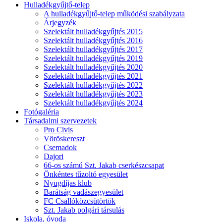
Hulladékgyűjtő-telep
A hulladékgyűjtő-telep működési szabályzata
Árjegyzék
Szelektált hulladékgyűjtés 2015
Szelektált hulladékgyűjtés 2016
Szelektált hulladékgyűjtés 2017
Szelektált hulladékgyűjtés 2019
Szelektált hulladékgyűjtés 2020
Szelektált hulladékgyűjtés 2021
Szelektált hulladékgyűjtés 2022
Szelektált hulladékgyűjtés 2023
Szelektált hulladékgyűjtés 2024
Fotógaléria
Társadalmi szervezetek
Pro Civis
Vöröskereszt
Csemadok
Dajori
66-os számú Szt. Jakab cserkészcsapat
Önkéntes tűzoltó egyesület
Nyugdíjas klub
Barátság vadászegyesület
FC Csallóközcsütörtök
Szt. Jakab polgári társulás
Iskola, óvoda