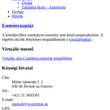
Óvoda
Základná škola – Alapiskola
Egyház
Hírnök
Eseménynaptár
A közeljövőben semmilyen esemény sem kerül megrendezésre. A
régebbi akciók fényképei megtalálhatóak a
fotógalériában
.
Virtuális temető
Virtuális séta Csallóközcsütörtök temetőjében
Községi hivatal
Cím:
Mýtne námestie č. 1
930 40 Štvrtok na Ostrove
Tel.:
+421 31 5693501
E-mail:
ziadosti@ocustvrtok.sk
GPS: