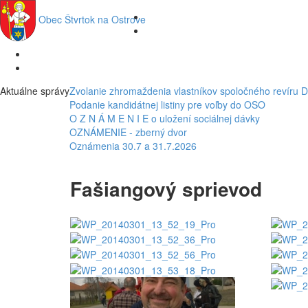
Obec
Štvrtok na Ostrove
Aktuálne správy
Zvolanie zhromaždenia vlastníkov spoločného revíru 
Podanie kandidátnej listiny pre voľby do OSO
O Z N Á M E N I E o uložení sociálnej dávky
OZNÁMENIE - zberný dvor
Oznámenia 30.7 a 31.7.2026
Fašiangový sprievod