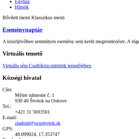
Egyház
Hírnök
Bővített menü
Klasszikus menü
Eseménynaptár
A közeljövőben semmilyen esemény sem kerül megrendezésre. A rége
Virtuális temető
Virtuális séta Csallóközcsütörtök temetőjében
Községi hivatal
Cím:
Mýtne námestie č. 1
930 40 Štvrtok na Ostrove
Tel.:
+421 31 5693501
E-mail:
ziadosti@ocustvrtok.sk
GPS:
48.099024, 17.353747