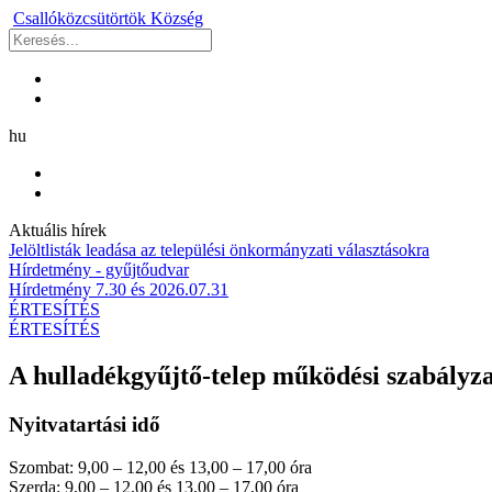
Csallóközcsütörtök
Község
hu
Aktuális hírek
Jelöltlisták leadása az települési önkormányzati választásokra
Hírdetmény - gyűjtőudvar
Hírdetmény 7.30 és 2026.07.31
ÉRTESÍTÉS
ÉRTESÍTÉS
A hulladékgyűjtő-telep működési szabályz
Nyitvatartási idő
Szombat: 9,00 – 12,00 és 13,00 – 17,00 óra
Szerda: 9,00 – 12,00 és 13,00 – 17,00 óra