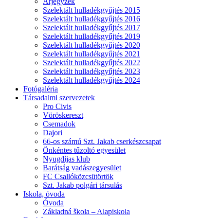
Árjegyzék
Szelektált hulladékgyűjtés 2015
Szelektált hulladékgyűjtés 2016
Szelektált hulladékgyűjtés 2017
Szelektált hulladékgyűjtés 2019
Szelektált hulladékgyűjtés 2020
Szelektált hulladékgyűjtés 2021
Szelektált hulladékgyűjtés 2022
Szelektált hulladékgyűjtés 2023
Szelektált hulladékgyűjtés 2024
Fotógaléria
Társadalmi szervezetek
Pro Civis
Vöröskereszt
Csemadok
Dajori
66-os számú Szt. Jakab cserkészcsapat
Önkéntes tűzoltó egyesület
Nyugdíjas klub
Barátság vadászegyesület
FC Csallóközcsütörtök
Szt. Jakab polgári társulás
Iskola, óvoda
Óvoda
Základná škola – Alapiskola