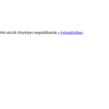
bbi akciók fényképei megtalálhatóak a
fotógalériában
.