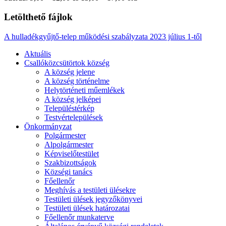
Letölthető fájlok
A hulladékgyűjtő-telep működési szabályzata 2023 július 1-től
Aktuális
Csallóközcsütörtok község
A község jelene
A község történelme
Helytörténeti műemlékek
A község jelképei
Településtérkép
Testvértelepülések
Önkormányzat
Polgármester
Alpolgármester
Képviselőtestület
Szakbizottságok
Községi tanács
Főellenőr
Meghívás a testületi ülésekre
Testületi ülések jegyzőkönyvei
Testületi ülések határozatai
Főellenőr munkaterve