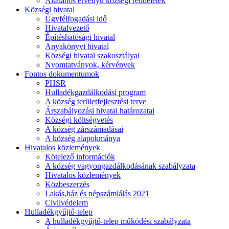
Általános érvényű községi rendeletek
Községi hivatal
Ügyfélfogadási idő
Hivatalvezető
Építéshatósági hivatal
Anyakönyvi hivatal
Községi hivatal szakosztályai
Nyomtatványok, kérvények
Fontos dokumentumok
PHSR
Hulladékgazdálkodási program
A község területfejlesztési terve
Árszabályozási hivatal határozatai
Községi költségvetés
A község zárszámadásai
A község alapokmánya
Hivatalos közlemények
Kötelező információk
A község vagyongazdálkodásának szabályzata
Hivatalos közlemények
Közbeszerzés
Lakás,ház és népszámlálás 2021
Civilvédelem
Hulladékgyűjtő-telep
A hulladékgyűjtő-telep működési szabályzata