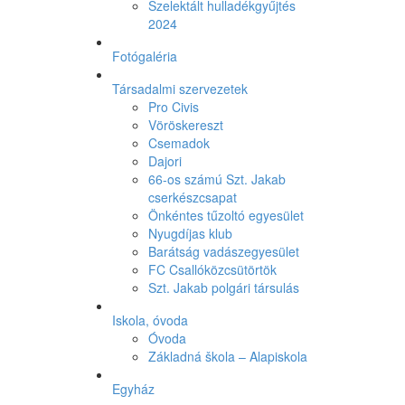
Szelektált hulladékgyűjtés
2024
Fotógaléria
Társadalmi szervezetek
Pro Civis
Vöröskereszt
Csemadok
Dajori
66-os számú Szt. Jakab
cserkészcsapat
Önkéntes tűzoltó egyesület
Nyugdíjas klub
Barátság vadászegyesület
FC Csallóközcsütörtök
Szt. Jakab polgári társulás
Iskola, óvoda
Óvoda
Základná škola – Alapiskola
Egyház