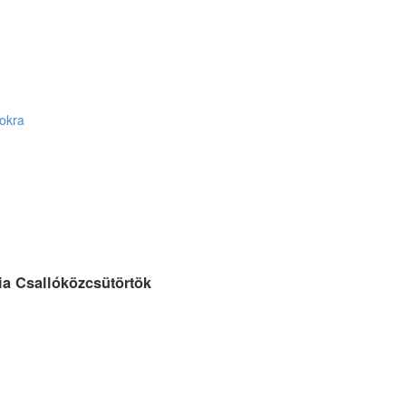
sokra
ia Csallóközcsütörtök