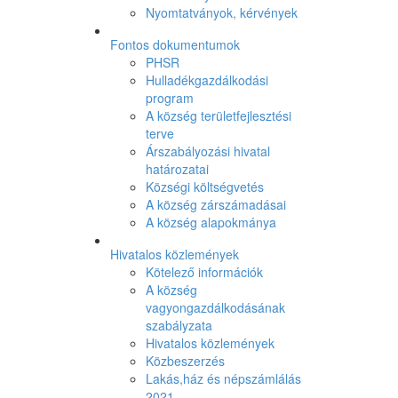
Nyomtatványok, kérvények
Fontos dokumentumok
PHSR
Hulladékgazdálkodási
program
A község területfejlesztési
terve
Árszabályozási hivatal
határozatai
Községi költségvetés
A község zárszámadásai
A község alapokmánya
Hivatalos közlemények
Kötelező információk
A község
vagyongazdálkodásának
szabályzata
Hivatalos közlemények
Közbeszerzés
Lakás,ház és népszámlálás
2021