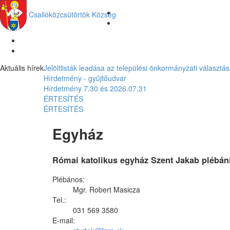
Csallóközcsütörtök
Község
Aktuális hírek
Jelöltlisták leadása az települési önkormányzati választá
Hírdetmény - gyűjtőudvar
Hírdetmény 7.30 és 2026.07.31
ÉRTESÍTÉS
ÉRTESÍTÉS
Egyház
Római katolikus egyház Szent Jakab plébán
Plébános:
Mgr. Robert Masicza
Tel.:
031 569 3580
E-mail: