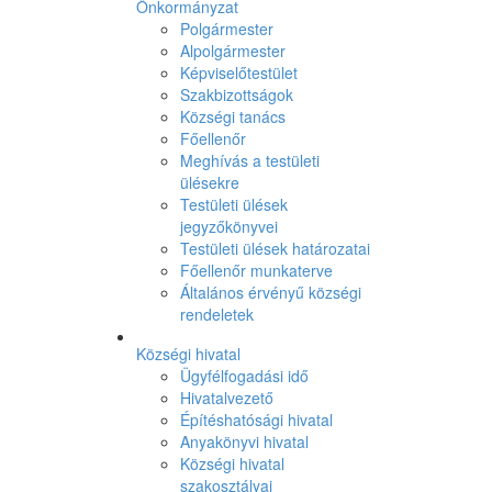
Önkormányzat
Polgármester
Alpolgármester
Képviselőtestület
Szakbizottságok
Községi tanács
Főellenőr
Meghívás a testületi
ülésekre
Testületi ülések
jegyzőkönyvei
Testületi ülések határozatai
Főellenőr munkaterve
Általános érvényű községi
rendeletek
Községi hivatal
Ügyfélfogadási idő
Hivatalvezető
Építéshatósági hivatal
Anyakönyvi hivatal
Községi hivatal
szakosztályai